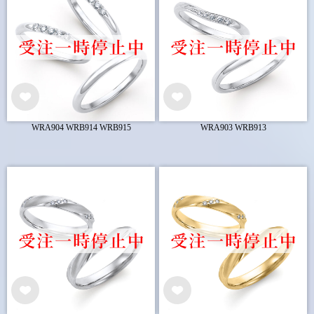
WRA904 WRB914 WRB915
WRA903 WRB913