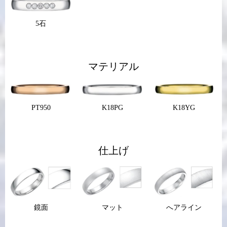
5石
マテリアル
PT950
K18PG
K18YG
仕上げ
鏡面
マット
へアライン