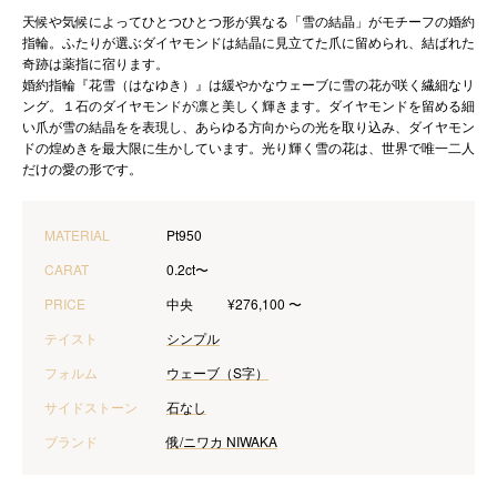
天候や気候によってひとつひとつ形が異なる「雪の結晶」がモチーフの婚約
指輪。ふたりが選ぶダイヤモンドは結晶に見立てた爪に留められ、結ばれた
奇跡は薬指に宿ります。
婚約指輪『花雪（はなゆき）』は緩やかなウェーブに雪の花が咲く繊細なリ
ング。１石のダイヤモンドが凛と美しく輝きます。ダイヤモンドを留める細
い爪が雪の結晶をを表現し、あらゆる方向からの光を取り込み、ダイヤモン
ドの煌めきを最大限に生かしています。光り輝く雪の花は、世界で唯一二人
だけの愛の形です。
MATERIAL
Pt950
CARAT
0.2ct〜
PRICE
中央
¥276,100 〜
テイスト
シンプル
フォルム
ウェーブ（S字）
サイドストーン
石なし
ブランド
俄/ニワカ NIWAKA