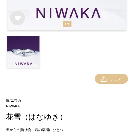
1
/
1
シェア
俄/ニワカ
NIWAKA
花雪（はなゆき）
天からの贈り物 君の薬指にひとつ