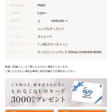
MATERIAL
Pt950
CARAT
0.2ct〜
PRICE
上
¥308,000 〜
テイスト
シンプル
ディズニー
フォルム
ストレート
サイドストーン
1～3石
カラーストーン
ブランド
ディズニーシンデレラ Disney Cinderella Bridal
取扱い店舗によってご覧いただけない場合がございます。
ご覧いただきたい場合は事前に対応店舗までお問合せください。