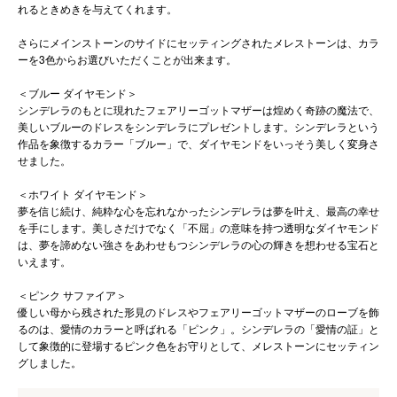
れるときめきを与えてくれます。
さらにメインストーンのサイドにセッティングされたメレストーンは、カラ
ーを3色からお選びいただくことが出来ます。
＜ブルー ダイヤモンド＞
シンデレラのもとに現れたフェアリーゴットマザーは煌めく奇跡の魔法で、
美しいブルーのドレスをシンデレラにプレゼントします。シンデレラという
作品を象徴するカラー「ブルー」で、ダイヤモンドをいっそう美しく変身さ
せました。
＜ホワイト ダイヤモンド＞
夢を信じ続け、純粋な心を忘れなかったシンデレラは夢を叶え、最高の幸せ
を手にします。美しさだけでなく「不屈」の意味を持つ透明なダイヤモンド
は、夢を諦めない強さをあわせもつシンデレラの心の輝きを想わせる宝石と
いえます。
＜ピンク サファイア＞
優しい母から残された形見のドレスやフェアリーゴットマザーのローブを飾
るのは、愛情のカラーと呼ばれる「ピンク」。シンデレラの「愛情の証」と
して象徴的に登場するピンク色をお守りとして、メレストーンにセッティン
グしました。