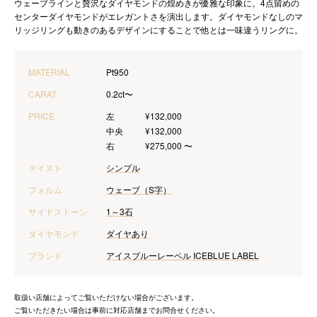
ウェーブラインと贅沢なダイヤモンドの煌めきが優雅な印象に。4点留めの
センターダイヤモンドがエレガントさを演出します。ダイヤモンドなしのマ
リッジリングも動きのあるデザインにすることで他とは一味違うリングに。
MATERIAL
Pt950
CARAT
0.2ct〜
PRICE
左
¥132,000
中央
¥132,000
右
¥275,000 〜
テイスト
シンプル
フォルム
ウェーブ（S字）
サイドストーン
1～3石
ダイヤモンド
ダイヤあり
ブランド
アイスブルーレーベル ICEBLUE LABEL
取扱い店舗によってご覧いただけない場合がございます。
ご覧いただきたい場合は事前に対応店舗までお問合せください。