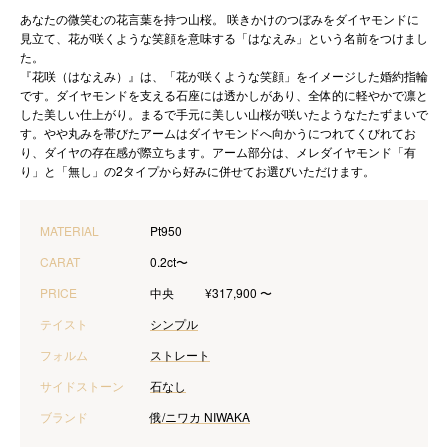
あなたの微笑むの花言葉を持つ山桜。 咲きかけのつぼみをダイヤモンドに
見立て、花が咲くような笑顔を意味する「はなえみ」という名前をつけまし
た。
『花咲（はなえみ）』は、「花が咲くような笑顔」をイメージした婚約指輪
です。ダイヤモンドを支える石座には透かしがあり、全体的に軽やかで凛と
した美しい仕上がり。まるで手元に美しい山桜が咲いたようなたたずまいで
す。やや丸みを帯びたアームはダイヤモンドへ向かうにつれてくびれてお
り、ダイヤの存在感が際立ちます。アーム部分は、メレダイヤモンド「有
り」と「無し」の2タイプから好みに併せてお選びいただけます。
MATERIAL
Pt950
CARAT
0.2ct〜
PRICE
中央
¥317,900 〜
テイスト
シンプル
フォルム
ストレート
サイドストーン
石なし
ブランド
俄/ニワカ NIWAKA