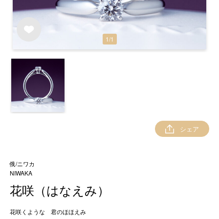
1
/
1
シェア
俄/ニワカ
NIWAKA
花咲（はなえみ）
花咲くような 君のほほえみ