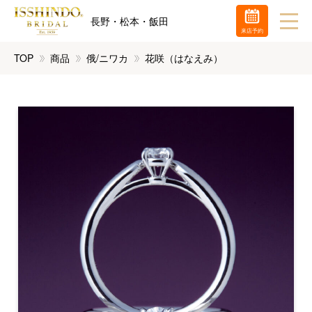
長野・松本・飯田
来店予約
TOP
商品
俄/ニワカ
花咲（はなえみ）