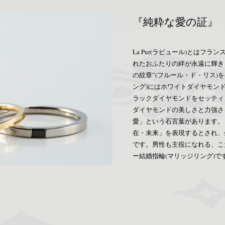
『純粋な愛の証』
La Pur(ラピュール)とはフ
れたおふたりの絆が永遠に輝き
の紋章”(フルール・ド・リス)
ング)にはホワイトダイヤモンド
ラックダイヤモンドをセッティ
ダイヤモンドの美しさと力強さ
愛」という石言葉があります。
在・未来」を表現するとされ、
です。男性も主役になれる、こ
ー結婚指輪(マリッジリング)で