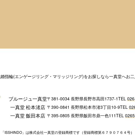
結婚指輪
(エンゲージリング・マリッジリング)
をお探しなら一真堂へ
お二
ブルージュ一真堂
〒381-0034 長野県長野市高田1737-1
TEL
026
一真堂 松本渚店
〒390-0841 長野県松本市渚3丁目10-9
TEL
02
一真堂 飯田本店
〒395-0805 長野県飯田市鼎一色111
TEL
0265
「ISSHINDO」は株式会社一真堂の登録商標です（登録商標第６７９０７６４号）