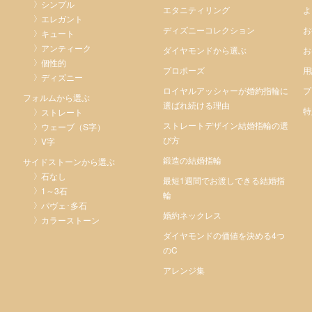
シンプル
エタニティリング
よ
エレガント
ディズニーコレクション
お
キュート
アンティーク
ダイヤモンドから選ぶ
お
個性的
プロポーズ
用
ディズニー
ロイヤルアッシャーが婚約指輪に
プ
フォルムから選ぶ
選ばれ続ける理由
特
ストレート
ストレートデザイン結婚指輪の選
ウェーブ（S字）
び方
V字
鍛造の結婚指輪
サイドストーンから選ぶ
石なし
最短1週間でお渡しできる結婚指
1～3石
輪
パヴェ･多石
婚約ネックレス
カラーストーン
ダイヤモンドの価値を決める4つ
のC
アレンジ集