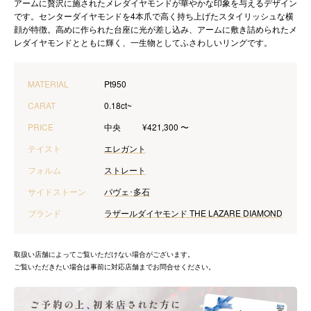
アームに贅沢に施されたメレダイヤモンドが華やかな印象を与えるデザイン
です。センターダイヤモンドを4本爪で高く持ち上げたスタイリッシュな横
顔が特徴。高めに作られた台座に光が差し込み、アームに敷き詰められたメ
レダイヤモンドとともに輝く、一生物としてふさわしいリングです。
MATERIAL
Pt950
CARAT
0.18ct~
PRICE
中央
¥421,300 〜
テイスト
エレガント
フォルム
ストレート
サイドストーン
パヴェ･多石
ブランド
ラザールダイヤモンド THE LAZARE DIAMOND
取扱い店舗によってご覧いただけない場合がございます。
ご覧いただきたい場合は事前に対応店舗までお問合せください。