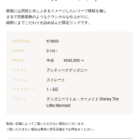
側面には貝殻と水しぶきをイメージしたレリーフ模様を施し
まるで宮殿装飾のようなクラシカルな仕上がりに。
細部にまでこだわりを詰め込んだ限定リングです。
MATERIAL
K18SG
CARAT
0.1ct～
PRICE
中央
¥242,000 〜
テイスト
アンティーク
ディズニー
フォルム
ストレート
サイドストーン
1～3石
ブランド
ディズニーリトル・マーメイド Disney The
Little Mermaid
取扱い店舗によってご覧いただけない場合がございます。
ご覧いただきたい場合は事前に対応店舗までお問合せください。