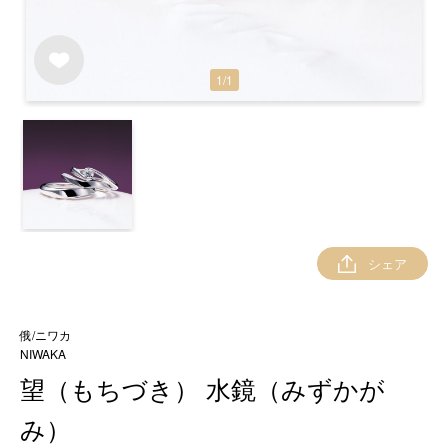
1
/
1
シェア
俄/ニワカ
NIWAKA
望（もちづき） 水鏡（みずかが
み）