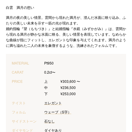
白雲 満月の想い
満月の夜の美しい情景。雲間から現れた満月が、澄んだ水面に映り込み、ふ
たりの美しい未来を示す一筋の光が現れます。
婚約指輪『望（もちづき）』と結婚指輪『水鏡（みずかがみ）』は、雲間か
ら現れる満月が静かな水面に映る、美しい情景を表現しています。なめらか
な曲線が指にフィットし、エレガントな印象を与えてくれます。満月のよう
に満ち溢れた二人の未来を象徴するような、洗練されたフォルムです。
MATERIAL
Pt950
CARAT
0.2ct〜
PRICE
上
¥303,600 〜
中
¥236,500
下
¥253,000
テイスト
エレガント
フォルム
ウェーブ（S字）
サイドストーン
石なし
ダイヤモンド
ダイヤあり