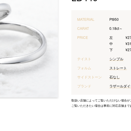
MATERIAL
Pt950
CARAT
0.18ct～
PRICE
左
¥2
中
¥3
下
¥2
テイスト
シンプル
フォルム
ストレート
サイドストーン
石なし
ブランド
ラザールダイヤモ
取扱い店舗によってご覧いただけない場合が
ご覧いただきたい場合は事前に対応店舗まで