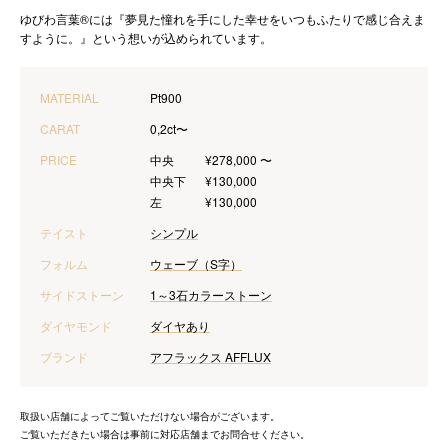
ゆびわ言葉®には『夢見た憧れを手にした幸せをいつもふたりで感じ合えま
すように。』という想いが込められています。
MATERIAL
Pt900
CARAT
0,2ct〜
PRICE
中央
¥278,000 〜
中央下
¥130,000
左
¥130,000
テイスト
シンプル
フォルム
ウェーブ（S字）
サイドストーン
1～3石
カラーストーン
ダイヤモンド
ダイヤあり
ブランド
アフラックス AFFLUX
取扱い店舗によってご覧いただけない場合がございます。
ご覧いただきたい場合は事前に対応店舗までお問合せください。