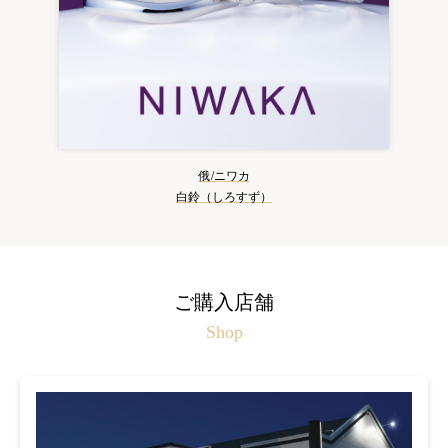
俄/ニワカ
白鈴（しろすず）
ご購入店舗
Shop