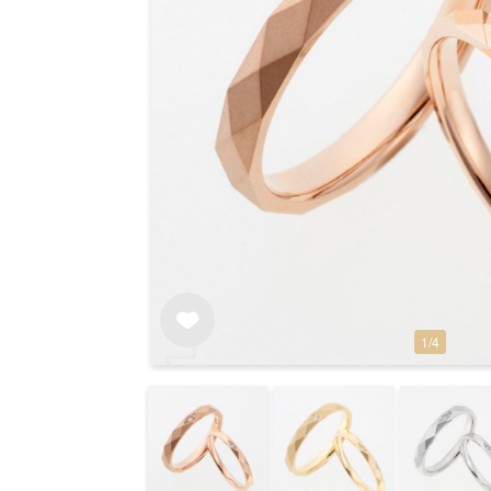
1
/
4