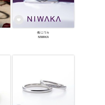
俄/ニワカ
NIWAKA