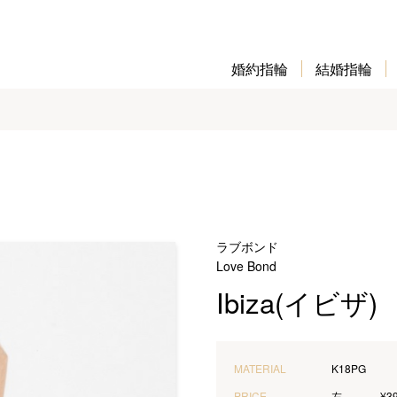
婚約指輪
結婚指輪
ラブボンド
Love Bond
Ibiza(イビザ)
MATERIAL
K18PG
PRICE
左
¥3