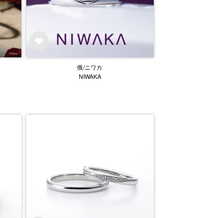
俄/ニワカ
NIWAKA