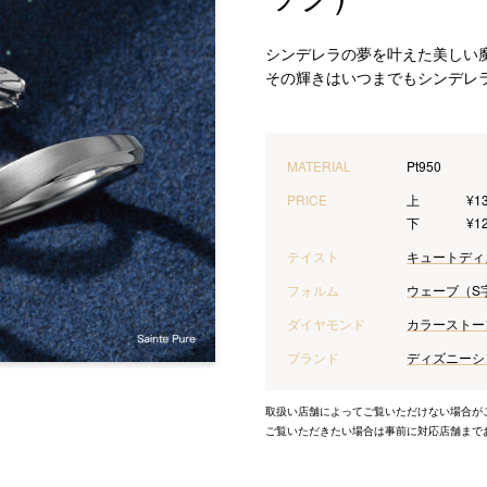
シンデレラの夢を叶えた美しい
その輝きはいつまでもシンデレ
MATERIAL
Pt950
PRICE
上
¥1
下
¥1
テイスト
キュート
ディ
フォルム
ウェーブ（S
ダイヤモンド
カラーストー
ブランド
ディズニーシンデレラ
取扱い店舗によってご覧いただけない場合が
ご覧いただきたい場合は事前に対応店舗まで