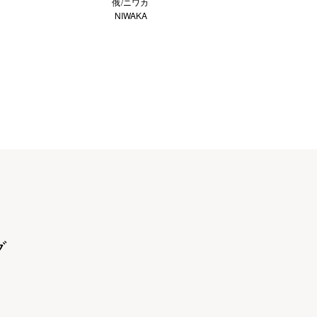
俄/ニワカ
NIWAKA
グ