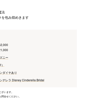
魔法
ラを包み煌めきます
32,000
21,000
ズニー
字）
ン
ダイヤあり
 Disney Cinderella Bridal
ございます。
お問合せください。