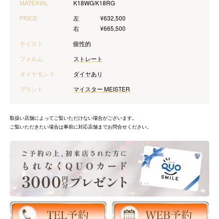
MATERIAL
K18WG/K18RG
PRICE
左
¥632,500
右
¥665,500
テイスト
個性的
フォルム
ストレート
ダイヤモンド
ダイヤあり
ブランド
マイスター MEISTER
取扱い店舗によってご覧いただけない場合がございます。
ご覧いただきたい場合は事前に対応店舗までお問合せください。