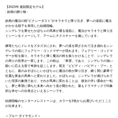
【2023年 復刻限定モデル】
- 妖精の贈り物 -
妖精の魔法の粉”ピクシーダスト”がキラキラと降り注ぎ、夢への道筋に魔法
がかかる様子を表現した結婚指輪。
シンデレラを乗せたかぼちゃの馬車が通る道筋に、魔法がキラキラと降り注
ぐシーンをイメージして、アームにテクスチャーを施しています。
継母たちにドレスをズタズタにされ、夢への道を閉ざされて泣き崩れるシン
デレラの前にフェアリー・ゴッドマザーが現れます。フェアリー・ゴッドマ
ザーが杖を振り、キラキラと輝く魔法の粉を振りかけることで、シンデレラ
の周りの世界が一変します。この粉は、「希望」であり、シンデレラの強い
願いに応える形で奇跡を起こします。呪文「ビビディ・バビディ・ブー」と
ともに、庭のみすぼらしいかぼちゃに魔法の粉が降り注ぎ、瞬く間に豪華で
壮麗な黄金の馬車へと変わりました。かぼちゃは、シンデレラが虐げられて
いた現実の象徴であり、それが馬車に変わることは、彼女の辛い運命が一転
し、夢と希望に満ちた未来へ向かう道が開かれた、最もドラマチックで印象
的な幸せへの出発点といえるシーンです。
結婚指輪のセンターメレストーンは、カラーを3色からお選びいただくこと
が出来ます。
＜ブルー ダイヤモンド＞