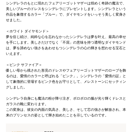
シンデレラのもとに現れたフェアリーゴットマザーは煌めく奇跡の魔法で、
美しいブルーのドレスをシンデレラにプレゼントします。シンデレラという
作品を象徴するカラー「ブルー」で、ダイヤモンドをいっそう美しく変身さ
せました。
＜ホワイト ダイヤモンド＞
夢を信じ続け、純粋な心を忘れなかったシンデレラは夢を叶え、最高の幸せ
を手にします。美しさだけでなく「不屈」の意味を持つ透明なダイヤモンド
は、夢を諦めない強さをあわせもつシンデレラの心の輝きを想わせる宝石と
いえます。
＜ピンク サファイア＞
優しい母から残された形見のドレスやフェアリーゴットマザーのローブを飾
るのは、愛情のカラーと呼ばれる「ピンク」。シンデレラの「愛情の証」と
して象徴的に登場するピンク色をお守りとして、メレストーンにセッティン
グしました。
シンデレラ自身にも魔法の粉が降り注ぎ、ボロボロの服が光り輝くドレスと
ガラスの靴に変わります。
この変身は、彼女の内面の気高さ、美しさ、そして芯の強さが解放され、本
来のプリンセスの姿として輝き始めたことを示しているのです。