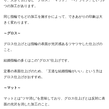
ーモニー）
つの加工があります。
3.2.2
LYUZ（リ
同じ指輪でもどの加工を施すかによって、できあがりの印象は大
ューズ）
きく変わります。
3.3
～グロス～
CAFE
RING（カ
グロス仕上げとは指輪の表面が光沢感あるツヤツヤした仕上げの
フェリン
こと。
グ）
3.3.1
結婚指輪の多くはこの“グロス”仕上げです。
リュミ
エール
定番の表面仕上げのため、「王道な結婚指輪がいい」という方は
グロス仕上げがおすすめ。
3.3.2
ローブ
～マット～
ドゥマ
リエ
マットとは“ツヤ消し”を意味しており、グロス仕上げとは反対に表
3.4
面の光沢を消した加工のこと。
ロイ