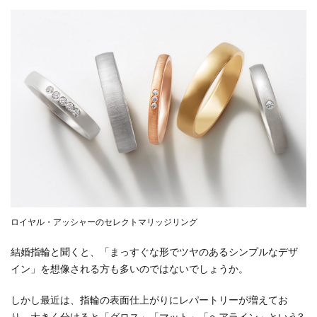
選！
3.1
NIWAKA（ニ
ワカ）
3.1.1
禅の輪
3.1.2
なごみ
3.1.3
花匠の
彫
3.2
ロイヤル・アッシャーのセレクトマリッジリング
N.Y.NIWAKA（ニ
結婚指輪と聞くと、「まっすぐな形でツヤのあるシンプルなデザ
ューヨークニワ
カ）
イン」を想像される方も多いのではないでしょうか。
3.2.1
しかし最近は、指輪の表面仕上がりにレパートリーが増えてお
HARMONY（ハ
り、大きく分けると「グロス」「マット」「ヘアライン」という3