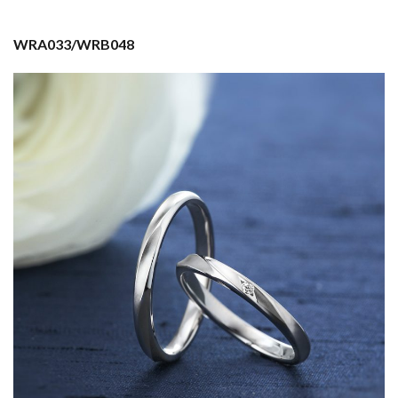
WRA033/WRB048