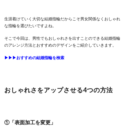
2.4
④「イ
ンパク
生涯着けていく大切な結婚指輪だからこそ男女関係なくおしゃれ
ト抜
な指輪を選びたいですよね。
群！個
性的な
そこで今回は、男性でもおしゃれさを出すことのできる結婚指輪
形でお
のアレンジ方法とおすすめのデザインをご紹介していきます。
しゃれ
さアッ
▶▶▶おすすめの結婚指輪を検索
プ」
3
男性
のお
しゃ
おしゃれさをアップさせる4つの方法
れな
結婚
指輪
デザ
イン
①「表面加工を変更」
10