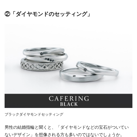
4
②「ダイヤモンドのセッティング」
おわ
りに
5
店舗
情報
5.1
ブル
ージ
ュ一
真堂
5.2
一真
堂 松
本渚
ブラックダイヤモンドセッティング
店
男性の結婚指輪と聞くと、「ダイヤモンドなどの宝石がついてい
5.3
ないデザイン」を想像される方も多いのではないでしょうか。