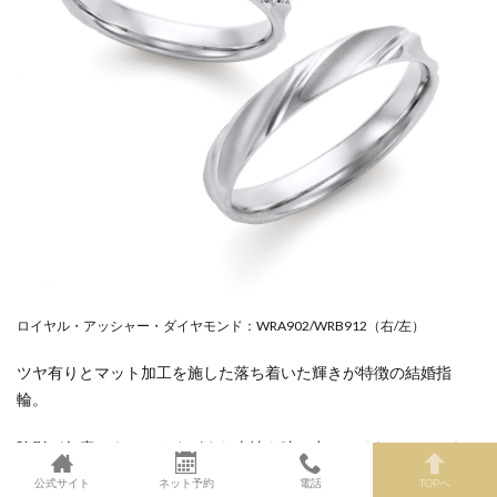
ロイヤル・アッシャー・ダイヤモンド：WRA902/WRB912（右/左）
ツヤ有りとマット加工を施した落ち着いた輝きが特徴の結婚指
輪。
陰影が角度によってさまざまな表情を映し出してくれるおしゃれ
なデザインです。
公式サイト
ネット予約
電話
TOPへ