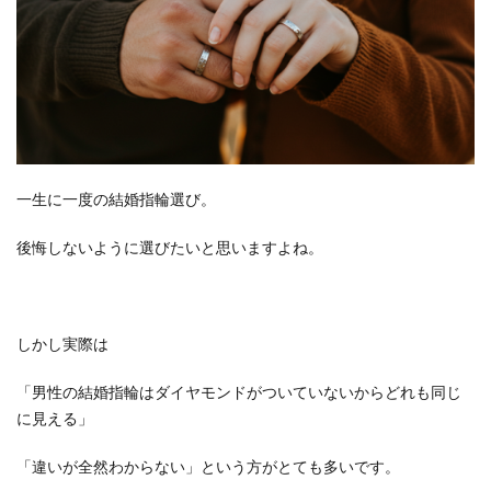
の方
法
2.1
①「表
面加工
を変
更」
一生に一度の結婚指輪選び。
2.2
②「ダ
後悔しないように選びたいと思いますよね。
イヤモ
ンドの
セッテ
ィン
しかし実際は
グ」
「男性の結婚指輪はダイヤモンドがついていないからどれも同じ
2.3
に見える」
③「素
材を変
「違いが全然わからない」という方がとても多いです。
える」