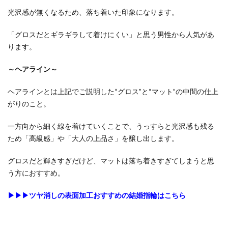
ヤ
光沢感が無くなるため、落ち着いた印象になります。
ル・
アッ
「グロスだとギラギラして着けにくい」と思う男性から人気があ
シャ
ります。
ー・
ダイ
～ヘアライン～
ヤモ
ンド
ヘアラインとは上記でご説明した“グロス”と“マット”の中間の仕上
3.4.1
がりのこと。
WRA033/WRB048
一方向から細く線を着けていくことで、うっすらと光沢感も残る
3.4.2
ため「高級感」や「大人の上品さ」を醸し出します。
WRA902/WRB912
グロスだと輝きすぎだけど、マットは落ち着きすぎてしまうと思
3.5
う方におすすめ。
FISCHER（フ
ィッシャ
ー）
▶▶▶ツヤ消しの表面加工おすすめの結婚指輪はこちら
3.5.1
9650067/9750276