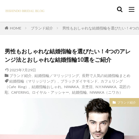
ブランド紹介
男性もおしゃれな結婚指輪を選びたい！4つの
HOME
男性もおしゃれな結婚指輪を選びたい！4つのアレ
ンジ法とおしゃれな結婚指輪10選をご紹介
2025年7月29日
ブランド紹介
,
結婚指輪／マリッジリング
,
長野で人気の結婚指輪まとめ
結婚指輪（マリッジリング）
,
ブラックダイヤモンド
,
カフェリング
（Cafe Ring）
,
結婚指輪おしゃれ
,
NIWAKA
,
京杢目
,
N.Y.NIWAKA
,
花匠の
彫
,
CAFERING
,
ロイヤル・アッシャー
,
結婚指輪
,
NIWAKA（ニワカ）
ブランド紹介