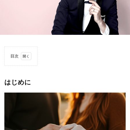
目次
1
はじ
めに
はじめに
2
おし
ゃれ
さを
アッ
プさ
せる
4つ