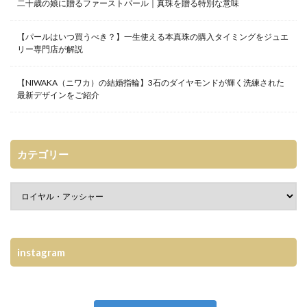
二十歳の娘に贈るファーストパール｜真珠を贈る特別な意味
【パールはいつ買うべき？】一生使える本真珠の購入タイミングをジュエ
リー専門店が解説
【NIWAKA（ニワカ）の結婚指輪】3石のダイヤモンドが輝く洗練された
最新デザインをご紹介
カテゴリー
instagram