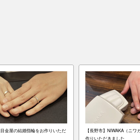
杢目金屋の結婚指輪をお作りいただ
【長野市】NIWAKA（ニ
作りいただきました