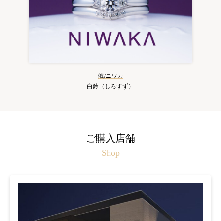
俄/ニワカ
白鈴（しろすず）
ご購入店舗
Shop