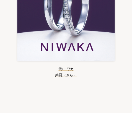
俄/ニワカ
綺羅（きら）