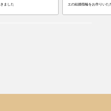
だきました
エの結婚指輪をお作りいた