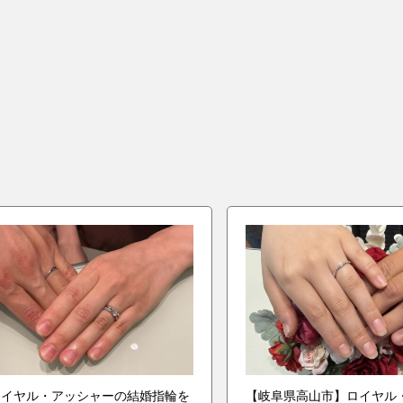
ロイヤル・アッシャーの結婚指輪を
【岐阜県高山市】ロイヤル