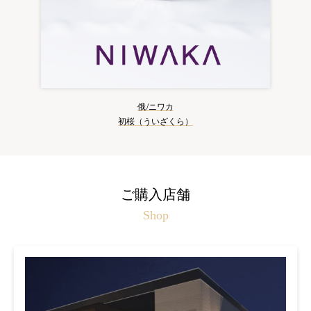
俄/ニワカ
初桜（ういざくら）
ご購入店舗
Shop