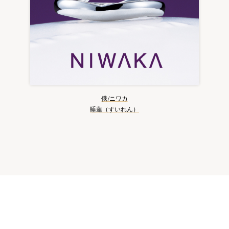
俄/ニワカ
睡蓮（すいれん）