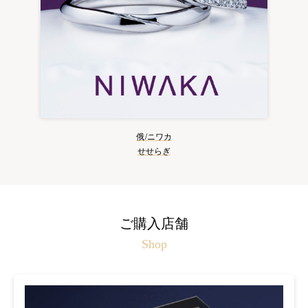
俄/ニワカ
せせらぎ
ご購入店舗
Shop