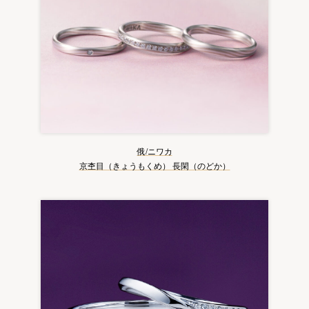
俄/ニワカ
京杢目（きょうもくめ） 長閑（のどか）