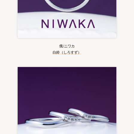
俄/ニワカ
白鈴（しろすず）