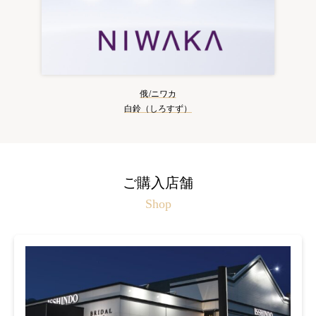
俄/ニワカ
白鈴（しろすず）
ご購入店舗
Shop