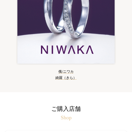
俄/ニワカ
綺羅（きら）
ご購入店舗
Shop