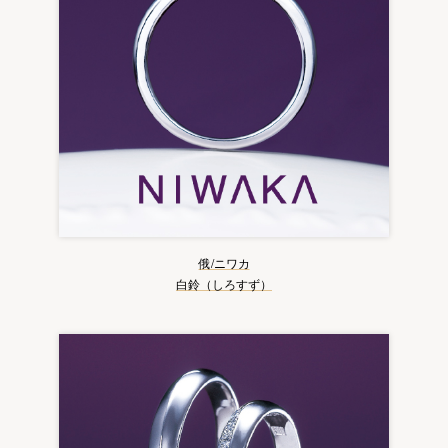
俄/ニワカ
白鈴（しろすず）