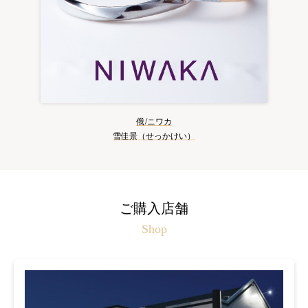
俄/ニワカ
雪佳景（せっかけい）
ご購入店舗
Shop