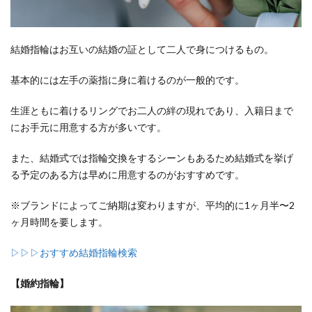
き？
3
結婚指輪はお互いの結婚の証として二人で身につけるもの。
婚約
指輪
と結
基本的には左手の薬指に身に着けるのが一般的です。
婚指
輪を
生涯ともに着けるリングでお二人の絆の現れであり、入籍日まで
一緒
にお手元に用意する方が多いです。
に着
け
また、結婚式では指輪交換をするシーンもあるため結婚式を挙げ
る“セ
る予定のある方は早めに用意するのがおすすめです。
ット
リン
※ブランドによってご納期は変わりますが、平均的に1ヶ月半〜2
グ”と
ヶ月時間を要します。
は？
4
▷▷▷おすすめ結婚指輪検索
セッ
トリ
【婚約指輪】
ング
おす