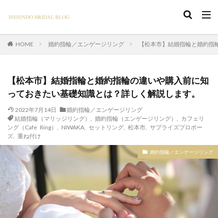
婚約指輪／エンゲージリング
【松本市】結婚指輪と婚約指
HOME
【松本市】結婚指輪と婚約指輪の違いや購入前に知
っておきたい基礎知識とは？詳しく解説します。
2022年7月14日
婚約指輪／エンゲージリング
結婚指輪（マリッジリング）
,
婚約指輪（エンゲージリング）
,
カフェリ
ング（Cafe Ring）
,
NIWAKA
,
セットリング
,
松本市
,
サプライズプロポー
ズ
,
重ね付け
婚約指輪／エンゲージリング