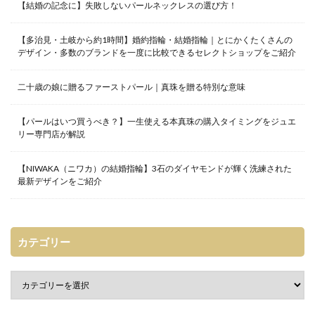
【結婚の記念に】失敗しないパールネックレスの選び方！
【多治見・土岐から約1時間】婚約指輪・結婚指輪｜とにかくたくさんの
デザイン・多数のブランドを一度に比較できるセレクトショップをご紹介
二十歳の娘に贈るファーストパール｜真珠を贈る特別な意味
【パールはいつ買うべき？】一生使える本真珠の購入タイミングをジュエ
リー専門店が解説
【NIWAKA（ニワカ）の結婚指輪】3石のダイヤモンドが輝く洗練された
最新デザインをご紹介
カテゴリー