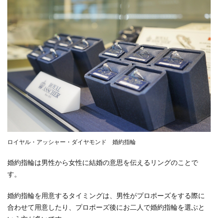
すめ
ブラ
ンド
4.1
①NIWAKA
4.2
②カ
フェ
リン
グ
5
ロイヤル・アッシャー・ダイヤモンド 婚約指輪
おわ
りに
婚約指輪は男性から女性に結婚の意思を伝えるリングのことで
す。
婚約指輪を用意するタイミングは、男性がプロポーズをする際に
合わせて用意したり、プロポーズ後にお二人で婚約指輪を選ぶと