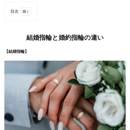
目次
1
結婚
指輪
結婚指輪と婚約指輪の違い
と婚
約指
輪の
【結婚指輪】
違い
2
婚約
指輪
と結
婚指
輪
どち
らも
用意
する
べ