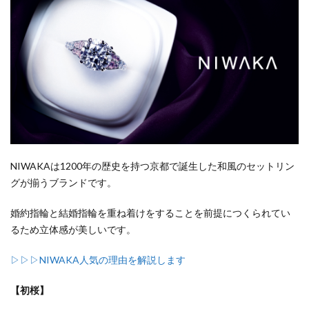
NIWAKAは1200年の歴史を持つ京都で誕生した和風のセットリン
グが揃うブランドです。
婚約指輪と結婚指輪を重ね着けをすることを前提につくられてい
るため立体感が美しいです。
▷▷▷NIWAKA人気の理由を解説します
【初桜】