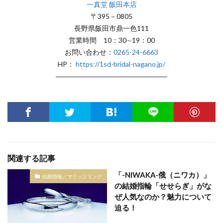
一真堂 飯田本店
〒395－0805
長野県飯田市鼎一色111
営業時間 10：30∼19：00
お問い合わせ：
0265-24-6663
HP：
https://1sd-bridal-nagano.jp/
――――――――――――――――
関連する記事
「-NIWAKA-俄（ニワカ）」
結婚指輪／マリッジリング
の結婚指輪「せせらぎ」がな
ぜ人気なのか？魅力について
迫る！