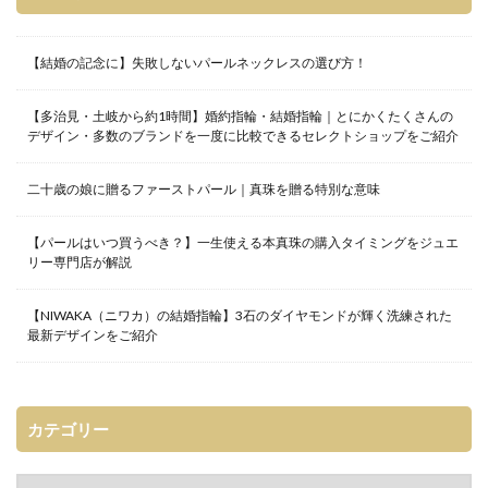
【結婚の記念に】失敗しないパールネックレスの選び方！
【多治見・土岐から約1時間】婚約指輪・結婚指輪｜とにかくたくさんの
デザイン・多数のブランドを一度に比較できるセレクトショップをご紹介
二十歳の娘に贈るファーストパール｜真珠を贈る特別な意味
【パールはいつ買うべき？】一生使える本真珠の購入タイミングをジュエ
リー専門店が解説
【NIWAKA（ニワカ）の結婚指輪】3石のダイヤモンドが輝く洗練された
最新デザインをご紹介
カテゴリー