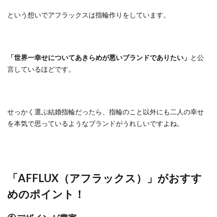
スの
という想いでアフラックスは指輪作りをしています。
永久
保証
3
取扱
「世界一幸せについてあきらめが悪いブランドでありたい」
と公
店舗
言しているほどです。
せっかく選ぶ結婚指輪だったら、指輪のこと以外にも二人の幸せ
を本気で思っているようなブランドがうれしいですよね。
「AFFLUX（アフラックス）」がおすす
めのポイント！