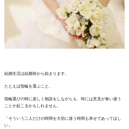
2.2.3
（３）
ダイヤ
モンド
の数、
指輪の
幅、ミ
ル打ち
などの
アレン
ジ
結婚生活は結婚前から始まります。
2.2.4
（4）指
たとえば指輪を選ぶこと。
輪の表
面仕上
指輪選びの時に楽しく相談をしながらも、時には意見が食い違う
げ
ことが起こるかもしれません。
2.3
③ア
「そういう二人だけの時間を大切に迷う時間も幸せであってほし
フラ
い」
ック